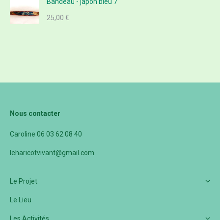
Bandeau - japon bleu 7
25,00
€
Nous contacter
Caroline 06 03 62 08 40
leharicotvivant@gmail.com
Le Projet
Le Lieu
Les Activités